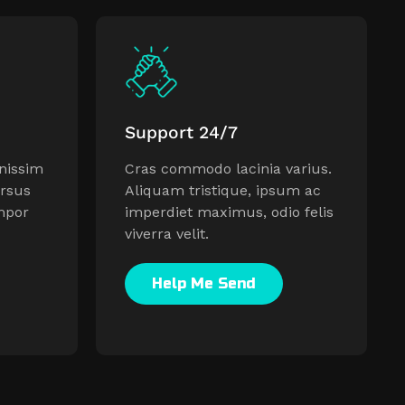
Support 24/7
gnissim
Cras commodo lacinia varius.
ursus
Aliquam tristique, ipsum ac
mpor
imperdiet maximus, odio felis
viverra velit.
Help Me Send