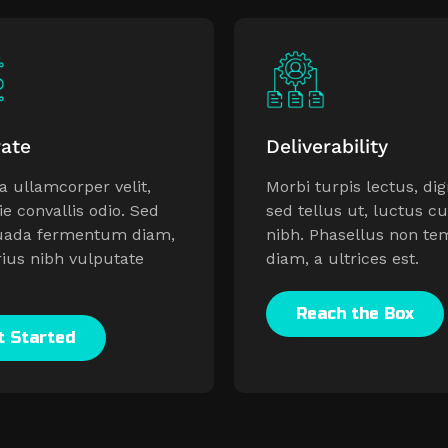
rate
Deliverability
a ullamcorper velit,
Morbi turpis lectus, di
e convallis odio. Sed
sed tellus ut, luctus c
uada fermentum diam,
nibh. Phasellus non te
rius nibh vulputate
diam, a ultrices est.
Reach the Box
t Started