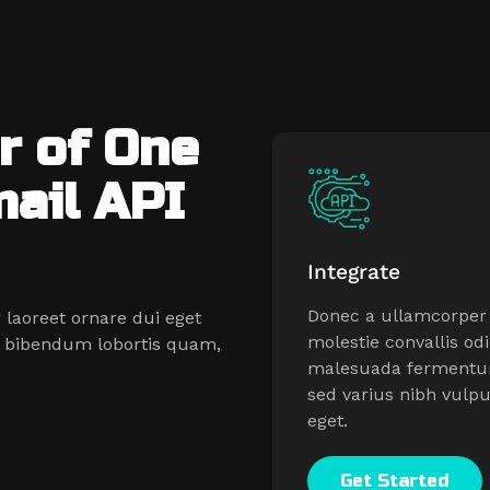
r of One
ail API
Integrate
Donec a ullamcorper v
 laoreet ornare dui eget
molestie convallis od
sce bibendum lobortis quam,
malesuada fermentu
sed varius nibh vulpu
eget.
Get Started