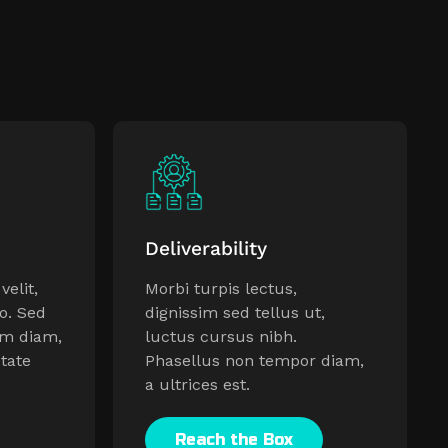
Deliverability
elit,
Morbi turpis lectus,
io. Sed
dignissim sed tellus ut,
m diam,
luctus cursus nibh.
tate
Phasellus non tempor diam,
a ultrices est.
Reach the Box