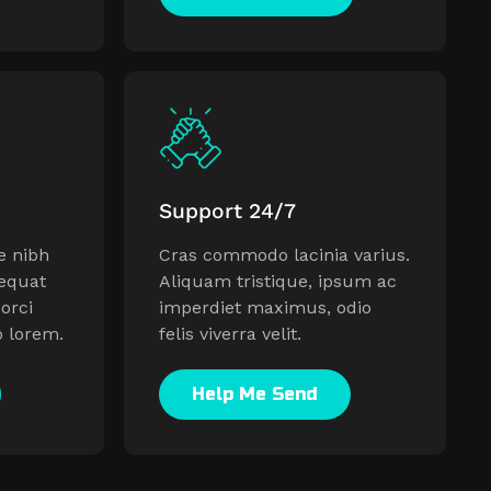
Support 24/7
ae nibh
Cras commodo lacinia varius.
sequat
Aliquam tristique, ipsum ac
 orci
imperdiet maximus, odio
o lorem.
felis viverra velit.
Help Me Send