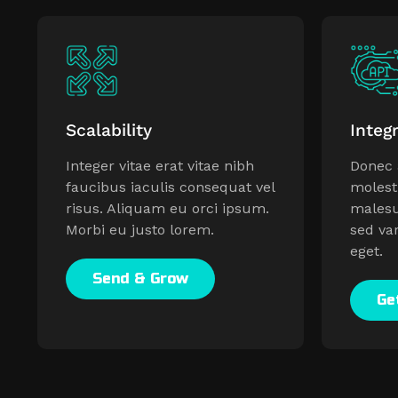
Scalability
Integ
Integer vitae erat vitae nibh
Donec 
faucibus iaculis consequat vel
molesti
risus. Aliquam eu orci ipsum.
males
Morbi eu justo lorem.
sed va
eget.
Send & Grow
Ge