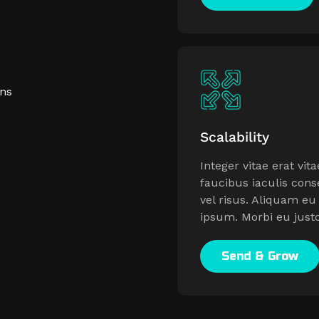
ons
Scalability
Integer vitae erat vit
faucibus iaculis con
vel risus. Aliquam eu
ipsum. Morbi eu just
Send & Grow